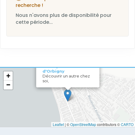
recherche !
Nous n'avons plus de disponibilité pour
cette période...
×
Boutique Hôtel
d'Orbigny
+
Découvrir un autre chez
soi,
−
Leaflet
|
©
OpenStreetMap
contributors ©
CARTO